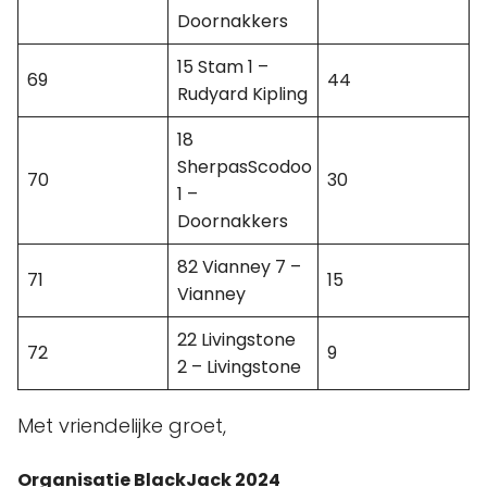
Doornakkers
15 Stam 1 –
69
44
Rudyard Kipling
18
SherpasScodoo
70
30
1 –
Doornakkers
82 Vianney 7 –
71
15
Vianney
22 Livingstone
72
9
2 – Livingstone
Met vriendelijke groet,
Organisatie BlackJack 2024