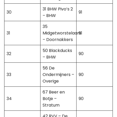
31 BHW Pivo’s 2
30
91
– BHW
35
31
Midgetworstelaars
91
– Doornakkers
50 Blackducks
32
90
– BHW
56 De
33
Ondermijners –
90
Overige
67 Beer en
34
Botje –
90
Stratum
42 RVV – De