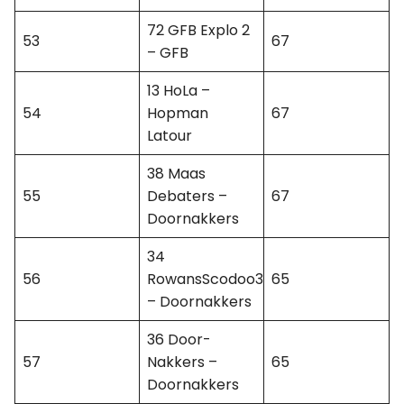
72 GFB Explo 2
53
67
– GFB
13 HoLa –
54
Hopman
67
Latour
38 Maas
55
Debaters –
67
Doornakkers
34
56
RowansScodoo3
65
– Doornakkers
36 Door-
57
Nakkers –
65
Doornakkers