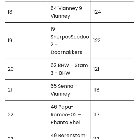
84 Vianney 9 –
18
124
Vianney
19
SherpasScodoo
19
122
2 –
Doornakkers
62 BHW – Stam
20
121
3 – BHW
65 Senna –
21
118
Vianney
46 Papa-
22
Romeo-02 –
117
Phanta Rhei
49 Berenstam!