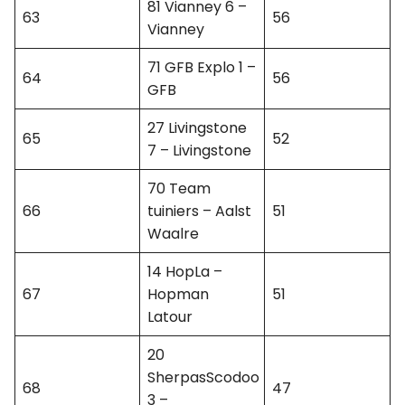
81 Vianney 6 –
63
56
Vianney
71 GFB Explo 1 –
64
56
GFB
27 Livingstone
65
52
7 – Livingstone
70 Team
66
tuiniers – Aalst
51
Waalre
14 HopLa –
67
Hopman
51
Latour
20
SherpasScodoo
68
47
3 –