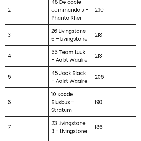
48 De coole
2
commando’s –
230
Phanta Rhei
26 Livingstone
3
218
6 – Livingstone
55 Team Luuk
4
213
– Aalst Waalre
45 Jack Black
5
206
– Aalst Waalre
10 Roode
6
Blusbus –
190
Stratum
23 Livingstone
7
186
3 – Livingstone