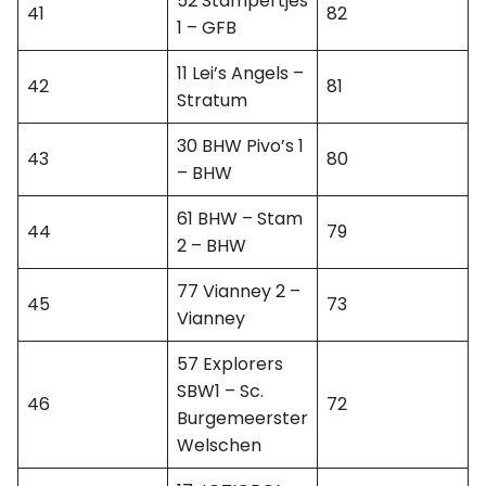
52 Stampertjes
41
82
1 – GFB
11 Lei’s Angels –
42
81
Stratum
30 BHW Pivo’s 1
43
80
– BHW
61 BHW – Stam
44
79
2 – BHW
77 Vianney 2 –
45
73
Vianney
57 Explorers
SBW1 – Sc.
46
72
Burgemeerster
Welschen