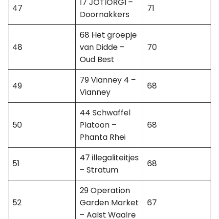
17 JOTIORGI –
47
71
Doornakkers
68 Het groepje
48
van Didde –
70
Oud Best
79 Vianney 4 –
49
68
Vianney
44 Schwaffel
50
Platoon –
68
Phanta Rhei
47 illegaliteitjes
51
68
– Stratum
29 Operation
52
Garden Market
67
– Aalst Waalre