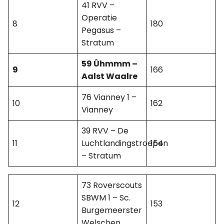
41 RVV –
Operatie
8
180
Pegasus –
Stratum
59 Ûhmmm –
9
166
Aalst Waalre
76 Vianney 1 –
10
162
Vianney
39 RVV – De
11
Luchtlandingstroepen
154
– Stratum
73 Roverscouts
SBWM 1 – Sc.
12
153
Burgemeerster
Welschen