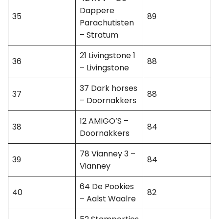
Dappere
35
89
Parachutisten
– Stratum
21 Livingstone 1
36
88
– Livingstone
37 Dark horses
37
88
– Doornakkers
12 AMIGO’S –
38
84
Doornakkers
78 Vianney 3 –
39
84
Vianney
64 De Pookies
40
82
– Aalst Waalre