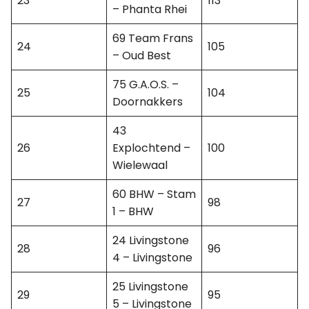
23
113
– Phanta Rhei
69 Team Frans
24
105
– Oud Best
75 G.A.O.S. –
25
104
Doornakkers
43
26
Explochtend –
100
Wielewaal
60 BHW – Stam
27
98
1 – BHW
24 Livingstone
28
96
4 – Livingstone
25 Livingstone
29
95
5 – Livingstone